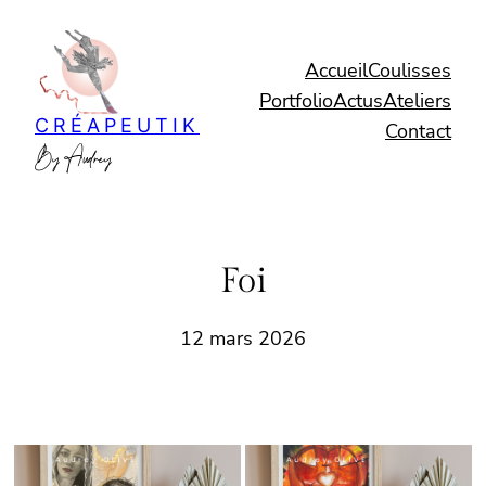
Aller
au
Accueil
Coulisses
contenu
Portfolio
Actus
Ateliers
CRÉAPEUTIK
Contact
By Audrey
Foi
12 mars 2026