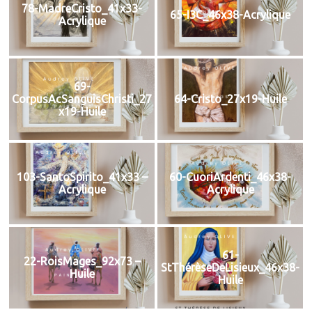
78-MadreCristo_41x33-
65-I3C_46x38-Acrylique
Acrylique
69-
CorpusAcSanguisChristi_27
64-Cristo_27x19-Huile
x19-Huile
103-SantoSpirito_41x33 –
60-CuoriArdenti_46x38-
Acrylique
Acrylique
61-
22-RoisMages_92x73 –
StThérèseDeLisieux_46x38-
Huile
Huile